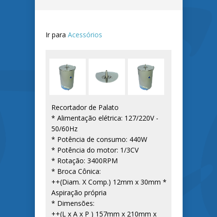
Ir para
Acessórios
Recortador de Palato
* Alimentação elétrica: 127/220V -
50/60Hz
* Potência de consumo: 440W
* Potência do motor: 1/3CV
* Rotação: 3400RPM
* Broca Cônica:
++(Diam. X Comp.) 12mm x 30mm *
Aspiração própria
* Dimensões:
++(L x A x P ) 157mm x 210mm x