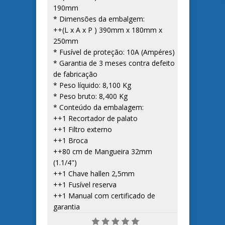
190mm
* Dimensões da embalgem:
++(L x A x P ) 390mm x 180mm x
250mm
* Fusível de proteção: 10A (Ampéres)
* Garantia de 3 meses contra defeito
de fabricação
* Peso líquido: 8,100 Kg
* Peso bruto: 8,400 Kg
* Conteúdo da embalagem:
++1 Recortador de palato
++1 Filtro externo
++1 Broca
++80 cm de Mangueira 32mm
(1.1/4")
++1 Chave hallen 2,5mm
++1 Fusível reserva
++1 Manual com certificado de
garantia